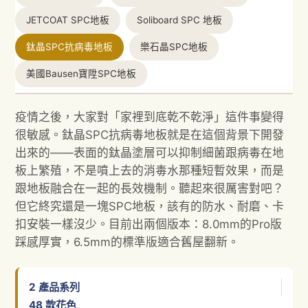
JETCOAT SPC地板
Soliboard SPC 地板
鈦晶SPC抗病毒地板
樂石晶SPC地板
美國Bausen寶陞SPC地板
疫情之後，大家對「家裡到底乾不乾淨」這件事變得
很敏感。鈦晶SPC抗病毒地板就是在這個背景下開發
出來的——表面的鈦晶塗層可以抑制細菌跟病毒在地
板上繁殖，不是噴上去的消毒水那種短暫效果，而是
跟地板融合在一起的長效機制。聽起來很厲害對吧？
但它終究還是一塊SPC地板，該有的防水、耐磨、卡
扣安裝一樣沒少。目前出兩個版本：8.0mm的Pro版
踩感厚實，6.5mm的標準版適合舊屋翻新。
2
產品系列
48
款花色