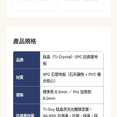
產品規格
鈦晶（Ti-Crystal）SPC 抗病毒地
品牌
板
SPC 石塑地板（石灰礦物 + PVC 複
材質
合核心）
標準款 6.5mm ／ Pro 加厚款
規格
8.0mm
Ti-Oxy 鈦晶奈米光觸媒塗層，
抗病毒技術
99.99% 抗病毒、抗菌、除臭、除