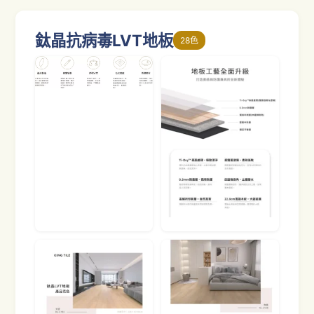
鈦晶抗病毒LVT地板
28色