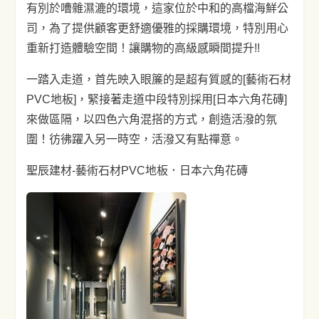
有別於嘈雜濕漉的環境，這家位於中和的高檔海鮮公
司，為了提供顧客更舒適優雅的採購環境，特別用心
重新打造體驗空間！讓購物的高級感瞬間提升!!
一踏入走道，首先映入眼簾的是超有質感的[藝術石材
PVC地板]，緊接著走道中段特別採用[日本六角花磚]
來做區隔，以四色六角混搭的方式，創造活潑的氛
圍！彷彿躍入另一時空，活潑又有點禪意。
聖辰建材-藝術石材PVC地板．日本六角花磚