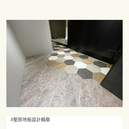
#聖辰地板設計賴桑