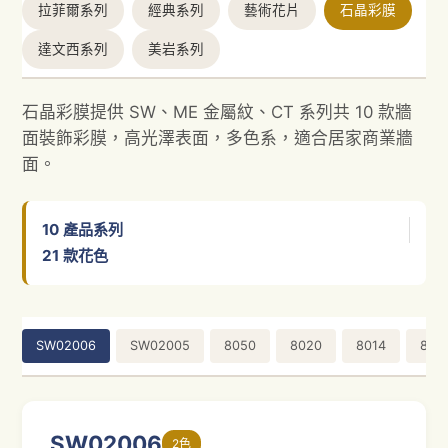
拉菲爾系列
經典系列
藝術花片
石晶彩膜
達文西系列
美岩系列
石晶彩膜提供 SW、ME 金屬紋、CT 系列共 10 款牆
面裝飾彩膜，高光澤表面，多色系，適合居家商業牆
面。
10
產品系列
21
款花色
SW02006
SW02005
8050
8020
8014
801
SW02006
2色