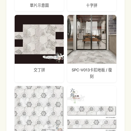
單片示意圖
十字拼
交丁拼
SPC-V013卡扣地板 / 復
刻