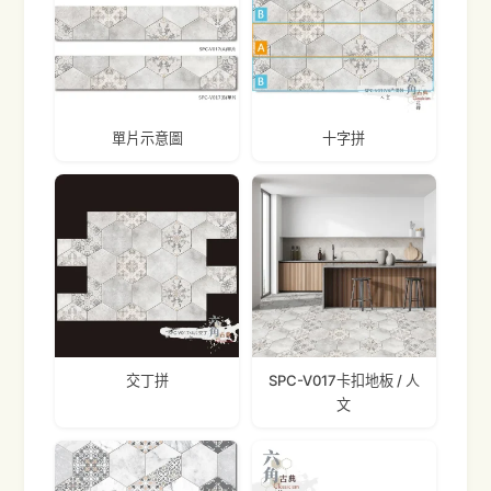
單片示意圖
十字拼
交丁拼
SPC-V017卡扣地板 / 人
文