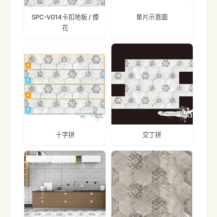
SPC-V014卡扣地板 / 煙
單片示意圖
花
十字拼
交丁拼