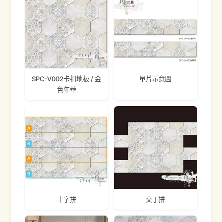
SPC-V002卡扣地板 / 金
單片示意圖
色年華
十字拼
交丁拼