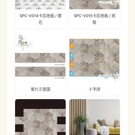
SPC-V014卡扣地板 / 煙
SPC-V015卡扣地板 / 斑
花
駁
單片示意圖
十字拼