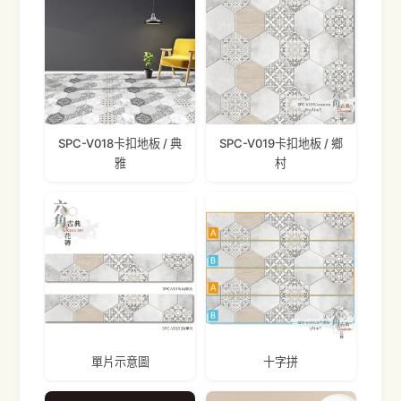
SPC-V018卡扣地板 / 典
SPC-V019卡扣地板 / 鄉
雅
村
單片示意圖
十字拼