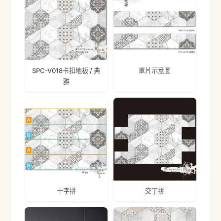
SPC-V018卡扣地板 / 典
單片示意圖
雅
十字拼
交丁拼