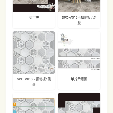
交丁拼
SPC-V015卡扣地板 / 斑
駁
SPC-V016卡扣地板/ 風
單片示意圖
華