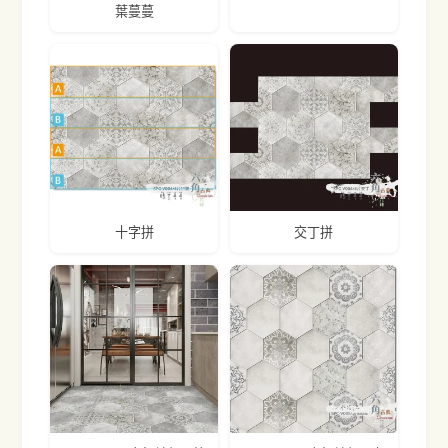
葉蔓蔓
十字拼
交丁拼