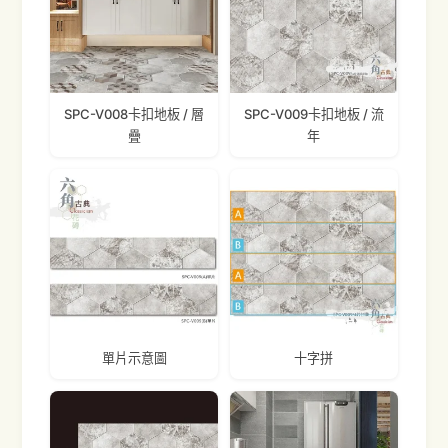
SPC-V008卡扣地板 / 層
SPC-V009卡扣地板 / 流
疊
年
單片示意圖
十字拼