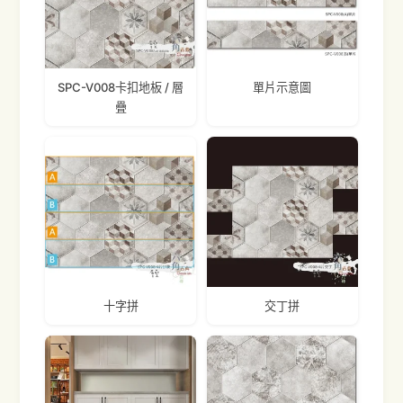
SPC-V008卡扣地板 / 層
單片示意圖
疊
十字拼
交丁拼