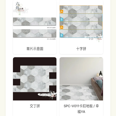
單片示意圖
十字拼
交丁拼
SPC-V011卡扣地板 / 幸
福YA