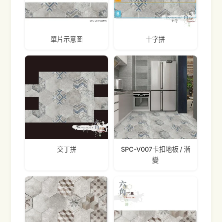
單片示意圖
十字拼
交丁拼
SPC-V007卡扣地板 / 漸
變